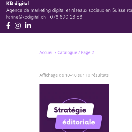
KB digital
Agence de marketing digital et réseaux sociaux en Suisse 
karine@kbdigital.ch
| 078 890 28 68
Accueil
/
Catalogue
/ Page 2
Catalogue
Affichage de 10–10 sur 10 résultats